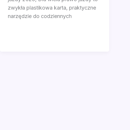
zwykła plastikowa karta, praktyczne
narzędzie do codziennych