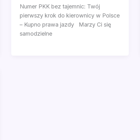
Numer PKK bez tajemnic: Twój
pierwszy krok do kierownicy w Polsce
– Kupno prawa jazdy Marzy Ci się
samodzielne